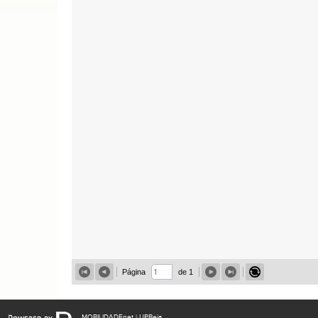
Página
de 1
MOBILIDADEnet
| UPBeja